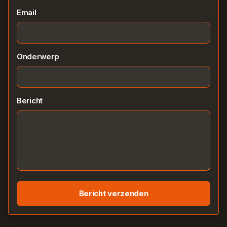
Email
Onderwerp
Bericht
Bericht verzenden