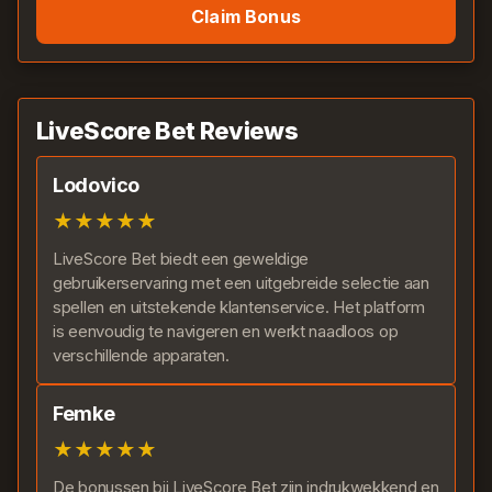
Claim Bonus
LiveScore Bet Reviews
Lodovico
★
★
★
★
★
LiveScore Bet biedt een geweldige
gebruikerservaring met een uitgebreide selectie aan
spellen en uitstekende klantenservice. Het platform
is eenvoudig te navigeren en werkt naadloos op
verschillende apparaten.
Femke
★
★
★
★
★
De bonussen bij LiveScore Bet zijn indrukwekkend en