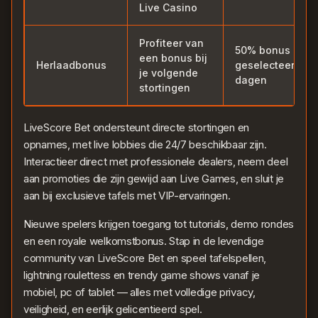
Live Casino
Profiteer van
50% bonus op
een bonus bij
Herlaadbonus
geselecteerde
je volgende
dagen
stortingen
LiveScore Bet ondersteunt directe stortingen en
opnames, met live lobbies die 24/7 beschikbaar zijn.
Interactieer direct met professionele dealers, neem deel
aan promoties die zijn gewijd aan Live Games, en sluit je
aan bij exclusieve tafels met VIP-ervaringen.
Nieuwe spelers krijgen toegang tot tutorials, demo rondes
en een royale welkomstbonus. Stap in de levendige
community van LiveScore Bet en speel tafelspellen,
lightning roulettess en trendy game shows vanaf je
mobiel, pc of tablet — alles met volledige privacy,
veiligheid, en eerlijk gelicentieerd spel.