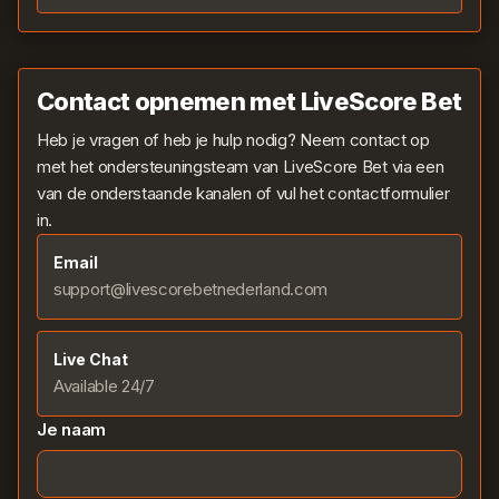
Contact opnemen met LiveScore Bet
Heb je vragen of heb je hulp nodig? Neem contact op
met het ondersteuningsteam van LiveScore Bet via een
van de onderstaande kanalen of vul het contactformulier
in.
Email
support@livescorebetnederland.com
Live Chat
Available 24/7
Je naam