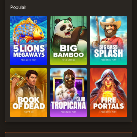
Populair