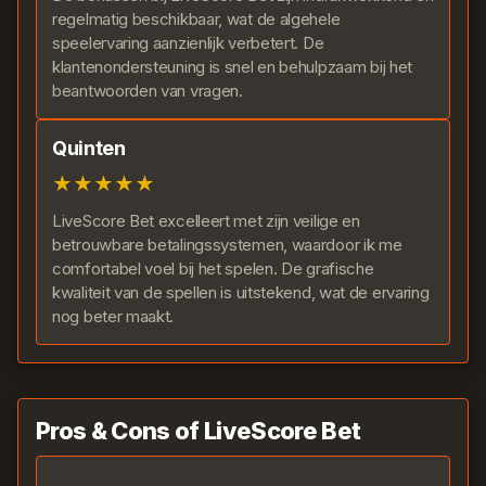
regelmatig beschikbaar, wat de algehele
speelervaring aanzienlijk verbetert. De
klantenondersteuning is snel en behulpzaam bij het
beantwoorden van vragen.
Quinten
★
★
★
★
★
LiveScore Bet excelleert met zijn veilige en
betrouwbare betalingssystemen, waardoor ik me
comfortabel voel bij het spelen. De grafische
kwaliteit van de spellen is uitstekend, wat de ervaring
nog beter maakt.
Pros & Cons of LiveScore Bet