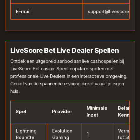
E-mail
support@livescorebet.
LiveScore Bet Live Dealer Spellen
Ontdek een uitgebreid aanbod aan live casinospellen bij
LiveScore Bet casino. Speel populaire spellen met
professionele Live Dealers in een interactieve omgeving.
Geniet van de spannende ervaring direct vanuit je eigen
huis.
Minimale
Belangrij
Spel
Provider
Inzet
Kenmerk
Lightning
Evolution
Vermenigv
1
Roulette
Gaming
tot 500x