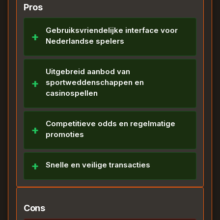
Pros
Gebruiksvriendelijke interface voor
Nederlandse spelers
Uitgebreid aanbod van
sportweddenschappen en
casinospellen
Competitieve odds en regelmatige
promoties
Snelle en veilige transacties
Cons