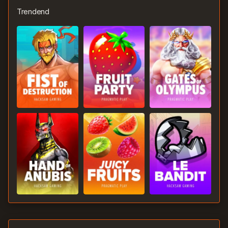
Trendend